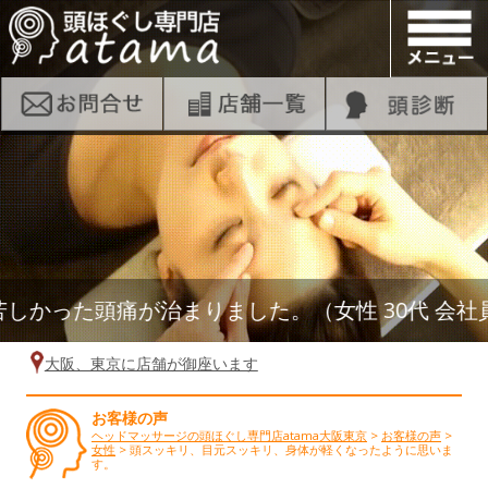
かった頭痛が治まりました。（女性 30代 会社員
大阪、東京に店舗が御座います
お客様の声
ヘッドマッサージの頭ほぐし専門店atama大阪東京
>
お客様の声
>
女性
>
頭スッキリ、目元スッキリ、身体が軽くなったように思いま
す。