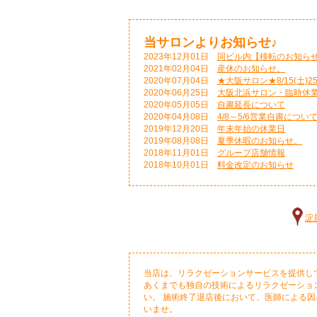
当サロンよりお知らせ♪
2023年12月01日
同ビル内【移転のお知ら
2021年02月04日
産休のお知らせ。
2020年07月04日
★大阪サロン★8/15(土)2
2020年06月25日
大阪北浜サロン・臨時休
2020年05月05日
自粛延長について
2020年04月08日
4/8～5/6営業自粛につい
2019年12月20日
年末年始の休業日
2019年08月08日
夏季休暇のお知らせ。
2018年11月01日
グループ店舗情報
2018年10月01日
料金改定のお知らせ
淀
当店は、リラクゼーションサービスを提供し
あくまでも独自の技術によるリラクゼーショ
い。 施術終了退店後において、医師による
いませ。