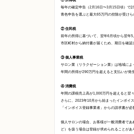
① 所得税
毎年の確定申告（2月16日〜3月15日頃）
青色申告を選ぶと最大65万円の控除が受け
② 住民税
前年の所得に基づいて、翌年6月頃から翌年
市区町村から納付書が届くため、期日を確認
③ 個人事業税
サロン業（リラクゼーション業）は地域によ
年間の所得が290万円を超えると支払いが
④ 消費税
年間の課税売上高が1,000万円を超えると
さらに、2023年10月から始まったインボ
「インボイス登録事業者」からの請求書が必
個人サロンの場合、お客様が一般消費者であ
ど）を扱う場合は登録が求められることがあ