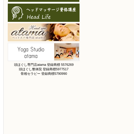
頭ほぐし専門店atama 登録商標 5576269
頭ほぐし整体院 登録商標5977517
骨相セラピー 登録商標5790990