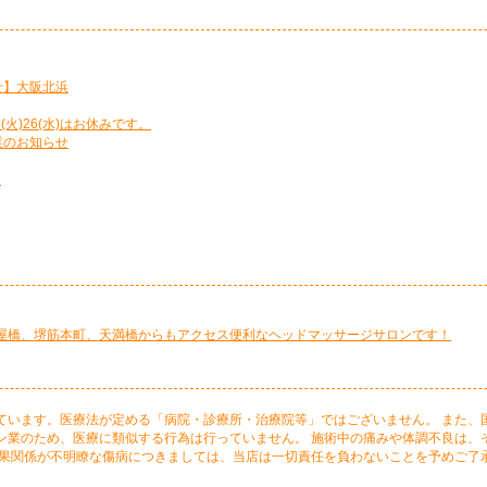
せ】大阪北浜
5(火)26(水)はお休みです。
業のお知らせ
て
屋橋、堺筋本町、天満橋からもアクセス便利なヘッドマッサージサロンです！
ています。医療法が定める「病院・診療所・治療院等」ではございません。 また、
ン業のため、医療に類似する行為は行っていません。 施術中の痛みや体調不良は、
因果関係が不明瞭な傷病につきましては、当店は一切責任を負わないことを予めご了