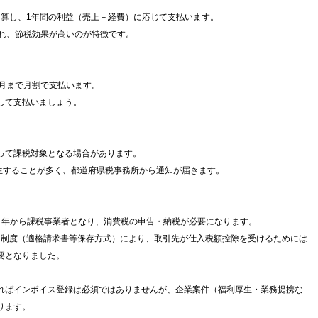
で計算し、1年間の利益（売上－経費）に応じて支払います。
られ、節税効果が高いのが特徴です。
5月まで月割で支払います。
して支払いましょう。
って課税対象となる場合があります。
発生することが多く、都道府県税事務所から通知が届きます。
翌々年から課税事業者となり、消費税の申告・納税が必要になります。
イス制度（適格請求書等保存方式）により、取引先が仕入税額控除を受けるためには
要となりました。
ればインボイス登録は必須ではありませんが、企業案件（福利厚生・業務提携な
ります。