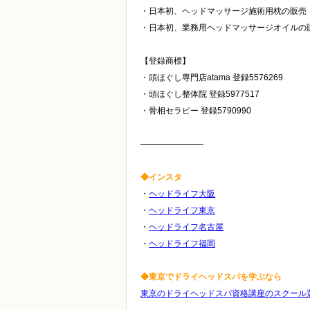
・日本初、ヘッドマッサージ施術用枕の販売
・日本初、業務用ヘッドマッサージオイルの
【登録商標】
・頭ほぐし専門店atama 登録5576269
・頭ほぐし整体院 登録5977517
・骨相セラピー 登録5790990
———————–
◆インスタ
・
ヘッドライフ大阪
・
ヘッドライフ東京
・
ヘッドライフ名古屋
・
ヘッドライフ福岡
◆東京でドライヘッドスパを学ぶなら
東京のドライヘッドスパ資格講座のスクール