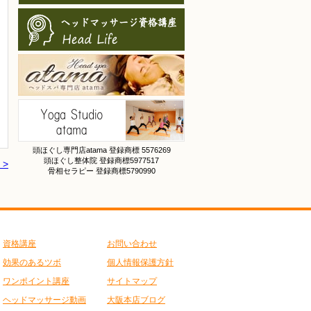
頭ほぐし専門店atama 登録商標 5576269
頭ほぐし整体院 登録商標5977517
>
骨相セラピー 登録商標5790990
資格講座
お問い合わせ
効果のあるツボ
個人情報保護方針
ワンポイント講座
サイトマップ
ヘッドマッサージ動画
大阪本店ブログ