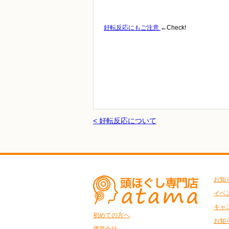
好転反応にもご注意
←Check!
< 好転反応について
お知
イベ
キャ
初めての方へ
お知