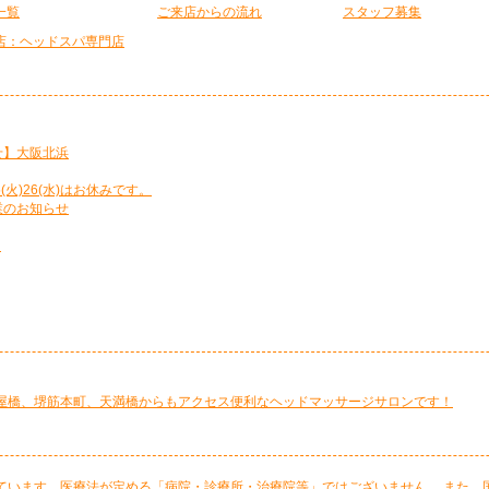
一覧
ご来店からの流れ
スタッフ募集
店：ヘッドスパ専門店
せ】大阪北浜
5(火)26(水)はお休みです。
業のお知らせ
て
屋橋、堺筋本町、天満橋からもアクセス便利なヘッドマッサージサロンです！
ています。医療法が定める「病院・診療所・治療院等」ではございません。 また、