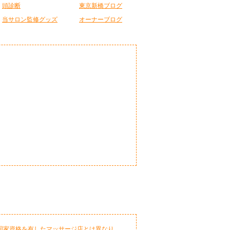
頭診断
東京新橋ブログ
当サロン監修グッズ
オーナーブログ
国家資格を有したマッサージ店とは異なり、