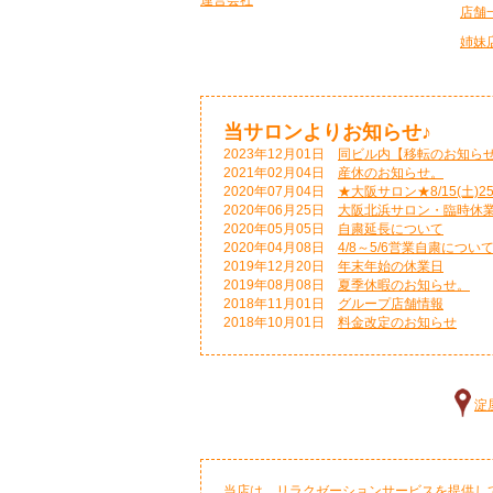
運営会社
店舗
姉妹
当サロンよりお知らせ♪
2023年12月01日
同ビル内【移転のお知ら
2021年02月04日
産休のお知らせ。
2020年07月04日
★大阪サロン★8/15(土)2
2020年06月25日
大阪北浜サロン・臨時休
2020年05月05日
自粛延長について
2020年04月08日
4/8～5/6営業自粛につい
2019年12月20日
年末年始の休業日
2019年08月08日
夏季休暇のお知らせ。
2018年11月01日
グループ店舗情報
2018年10月01日
料金改定のお知らせ
淀
当店は、リラクゼーションサービスを提供し