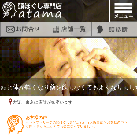
頭と体が軽くなり薬を飲まなくてもよくなりました。
大阪、東京に店舗が御座います
お客様の声
ヘッドマッサージの頭ほぐし専門店atama大阪東京
>
お客様の声
>
女性
>
肩から上がとても楽になっていました。